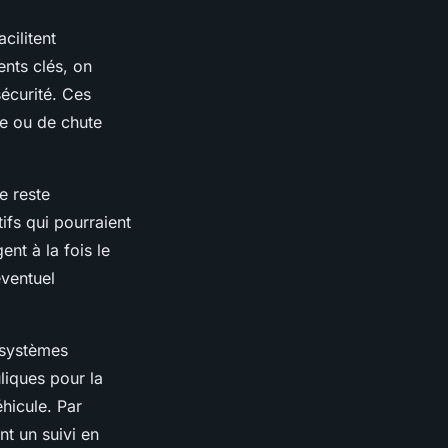
cilitent
ents clés, on
écurité. Ces
de ou de chute
e reste
ifs qui pourraient
nt à la fois le
éventuel
 systèmes
iques pour la
hicule. Par
t un suivi en