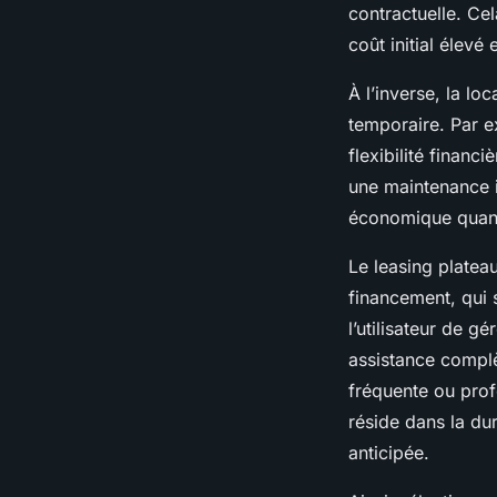
contractuelle. Ce
coût initial élevé
À l’inverse, la l
temporaire. Par e
flexibilité financ
une maintenance i
économique quand l
Le leasing plate
financement, qui 
l’utilisateur de g
assistance complèt
fréquente ou profe
réside dans la du
anticipée.