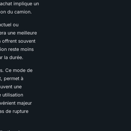
 achat implique un
ation du camion.
nctuel ou
era une meilleure
n offrent souvent
tion reste moins
r la durée.
ns. Ce mode de
t, permet à
souvent une
utilisation
nvénient majeur
as de rupture