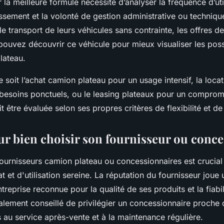
r la meilleure formule nécessite d’analyser la fréquence d’util
issement et la volonté de gestion administrative ou techniqu
 le transport de leurs véhicules sans contrainte, les offres de
pouvez découvrir ce véhicule pour mieux visualiser les possib
lateau.
 soit l’achat camion plateau pour un usage intensif, la loca
besoins ponctuels, ou le leasing plateaux pour un compromi
 être évaluée selon ses propres critères de flexibilité et de
ur bien choisir son fournisseur ou conc
fournisseurs camion plateau ou concessionnaires est crucial
 et d'utilisation sereine. La réputation du fournisseur joue u
reprise reconnue pour la qualité de ses produits et la fiabil
également conseillé de privilégier un concessionnaire proche
ès au service après-vente et à la maintenance régulière.