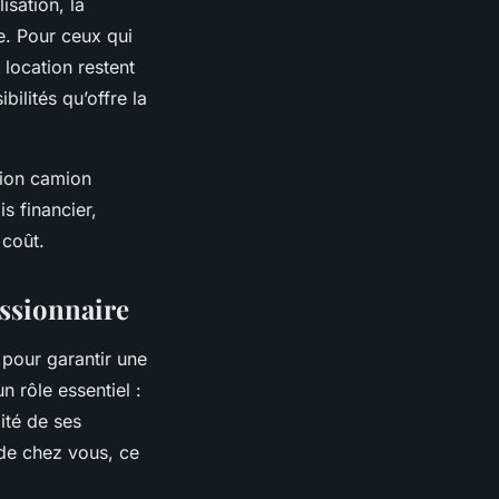
isation, la
e. Pour ceux qui
 location restent
ilités qu’offre la
tion camion
s financier,
 coût.
essionnaire
 pour garantir une
n rôle essentiel :
ité de ses
 de chez vous, ce