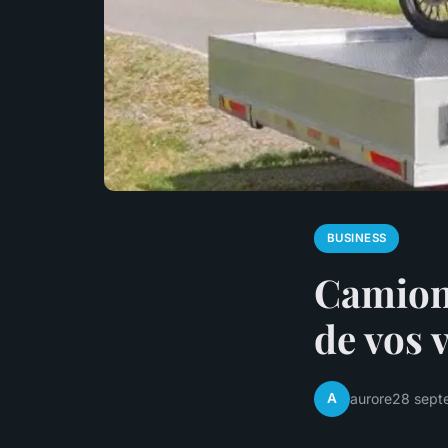
BUSINESS
Camion 
de vos 
A
aurore
28 sept