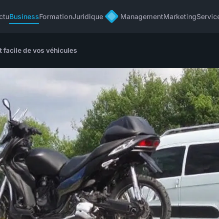
ctu
Business
Formation
Juridique
Management
Marketing
Servic
 facile de vos véhicules