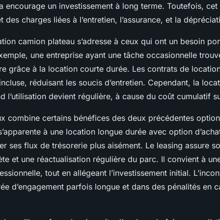
la encourage un investissement à long terme. Toutefois, cet
 et des charges liées à l’entretien, l’assurance, et la dépréci
ocation camion plateau s’adresse à ceux qui ont un besoin po
xemple, une entreprise ayant une tâche occasionnelle trouv
ière grâce à la location courte durée. Les contrats de locatio
ncluse, réduisant les soucis d’entretien. Cependant, la loca
’utilisation devient régulière, à cause du coût cumulatif su
aux combine certains bénéfices des deux précédentes optio
s’apparente à une location longue durée avec option d’acha
érer ses flux de trésorerie plus aisément. Le leasing assure 
e et une réactualisation régulière du parc. Il convient à une 
ssionnelle, tout en allégeant l’investissement initial. L’inco
rée d’engagement parfois longue et dans des pénalités en c