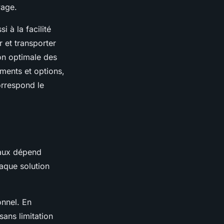
yage.
 à la facilité
r et transporter
ion optimale des
ements et options,
correspond le
eaux dépend
haque solution
onnel. En
sans limitation