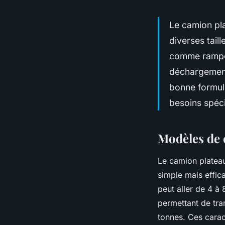
Le camion pla
diverses tail
comme rampes 
déchargement
bonne formule
besoins spéci
Modèles de 
Le camion plateau
simple mais effic
peut aller de 4 à
permettant de tra
tonnes. Ces caract