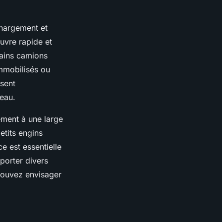
chargement et
uvre rapide et
rtains camions
immobilisés ou
isent
teau.
ement à une large
etits engins
 est essentielle
porter divers
pouvez envisager