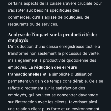
certains aspects de la caisse s'avère cruciale pour
s’adapter aux besoins spécifiques des
commerces, qu'il s'agisse de boutiques, de
restaurants ou de services.
Analyse de l'impact sur la productivité des
employés
L'introduction d'une caisse enregistreuse tactile a
transformé non seulement le processus de vente,
mais également la productivité quotidienne des
employés. La
réduction des erreurs
transactionnelles
et la simplicité d'utilisation
permettent un gain de temps considérable. Cela se
reflète directement sur la satisfaction des
employés, qui peuvent se concentrer davantage
sur l'interaction avec les clients, favorisant ainsi
une relation client plus forte et un environnement