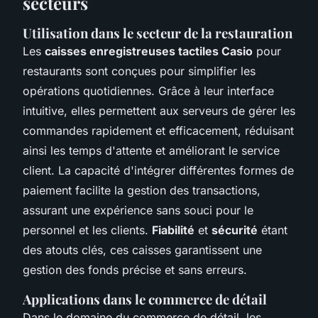
secteurs
Utilisation dans le secteur de la restauration
Les
caisses enregistreuses tactiles Casio
pour
restaurants sont conçues pour simplifier les
opérations quotidiennes. Grâce à leur interface
intuitive, elles permettent aux serveurs de gérer les
commandes rapidement et efficacement, réduisant
ainsi les temps d'attente et améliorant le service
client. La capacité d'intégrer différentes formes de
paiement facilite la gestion des transactions,
assurant une expérience sans souci pour le
personnel et les clients.
Fiabilité
et
sécurité
étant
des atouts clés, ces caisses garantissent une
gestion des fonds précise et sans erreurs.
Applications dans le commerce de détail
Dans le domaine du commerce de détail, les