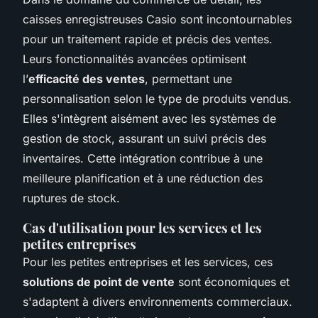
caisses enregistreuses Casio sont incontournables
pour un traitement rapide et précis des ventes.
Leurs fonctionnalités avancées optimisent
l’
efficacité des ventes
, permettant une
personnalisation selon le type de produits vendus.
Elles s'intègrent aisément avec les systèmes de
gestion de stock, assurant un suivi précis des
inventaires. Cette intégration contribue à une
meilleure planification et à une réduction des
ruptures de stock.
Cas d'utilisation pour les services et les
petites entreprises
Pour les petites entreprises et les services, ces
solutions de point de vente
sont économiques et
s'adaptent à divers environnements commerciaux.