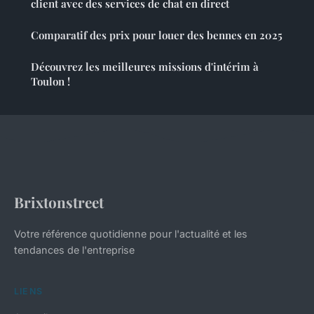
client avec des services de chat en direct
Comparatif des prix pour louer des bennes en 2025
Découvrez les meilleures missions d'intérim à
Toulon !
Brixtonstreet
Votre référence quotidienne pour l'actualité et les
tendances de l'entreprise
LIENS