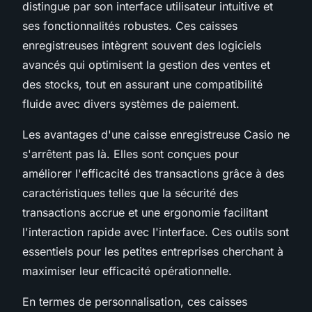
distingue par son interface utilisateur intuitive et
ses fonctionnalités robustes. Ces caisses
enregistreuses intègrent souvent des logiciels
avancés qui optimisent la gestion des ventes et
des stocks, tout en assurant une compatibilité
fluide avec divers systèmes de paiement.
Les avantages d'une caisse enregistreuse Casio ne
s'arrêtent pas là. Elles sont conçues pour
améliorer l'efficacité des transactions grâce à des
caractéristiques telles que la sécurité des
transactions accrue et une ergonomie facilitant
l'interaction rapide avec l'interface. Ces outils sont
essentiels pour les petites entreprises cherchant à
maximiser leur efficacité opérationnelle.
En termes de personnalisation, ces caisses