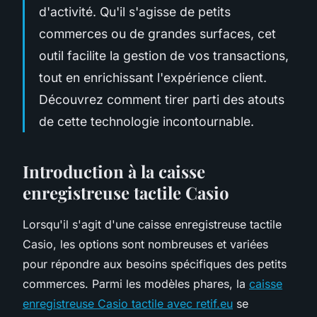
d'activité. Qu'il s'agisse de petits
commerces ou de grandes surfaces, cet
outil facilite la gestion de vos transactions,
tout en enrichissant l'expérience client.
Découvrez comment tirer parti des atouts
de cette technologie incontournable.
Introduction à la caisse
enregistreuse tactile Casio
Lorsqu'il s'agit d'une caisse enregistreuse tactile
Casio, les options sont nombreuses et variées
pour répondre aux besoins spécifiques des petits
commerces. Parmi les modèles phares, la
caisse
enregistreuse Casio tactile avec retif.eu
se