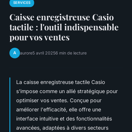
SERVICES
Caisse enregistreuse Casio
tactile : l'outil indispensable
pour vos ventes
A
aurore
5 avril 2025
6 min de lecture
La caisse enregistreuse tactile Casio
s'impose comme un allié stratégique pour
optimiser vos ventes. Conçue pour
améliorer l'efficacité, elle offre une
interface intuitive et des fonctionnalités
avancées, adaptées à divers secteurs