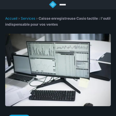
Accueil
›
Services
›
Caisse enregistreuse Casio tactile : l'outil
indispensable pour vos ventes