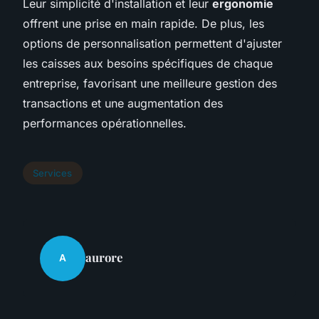
Leur simplicité d'installation et leur
ergonomie
offrent une prise en main rapide. De plus, les
options de personnalisation permettent d'ajuster
les caisses aux besoins spécifiques de chaque
entreprise, favorisant une meilleure gestion des
transactions et une augmentation des
performances opérationnelles.
Services
aurore
A